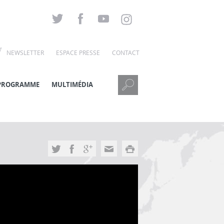
NEWSLETTER
ESPACE PRESSE
CONTACT
PROGRAMME
MULTIMÉDIA
13h04
tape
VOIR TOUTE
es »
L’ACTUALITÉ