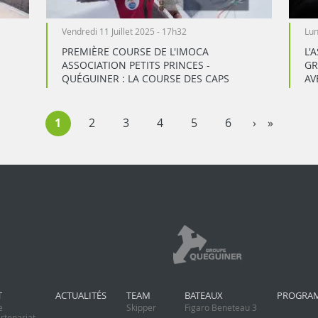
Vendredi 11 Juillet 2025 - 17h32
Lun
PREMIÈRE COURSE DE L'IMOCA
L'
ASSOCIATION PETITS PRINCES -
GR
QUÉGUINER : LA COURSE DES CAPS
AV
1
2
3
4
5
6
›
»
T
ACTUALITÉS
TEAM
BATEAUX
PROGRA
e
Skipper
Figaro Beneteau 3
rtenariat