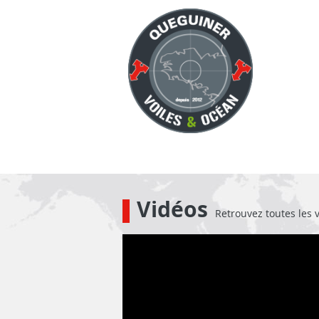
Vidéos
Retrouvez toutes les 
Mardi 17 Septembre 2024 - 10h38
Elodie Bonafous : « Je vais être
obligée de revenir ! »